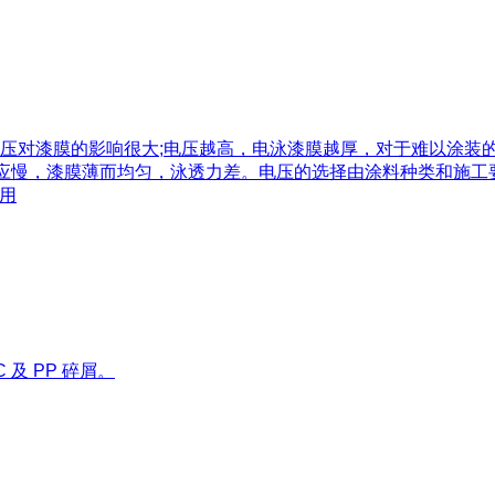
压对漆膜的影响很大;电压越高，电泳漆膜越厚，对于难以涂装
反应慢，漆膜薄而均匀，泳透力差。电压的选择由涂料种类和施
采用
及 PP 碎屑。