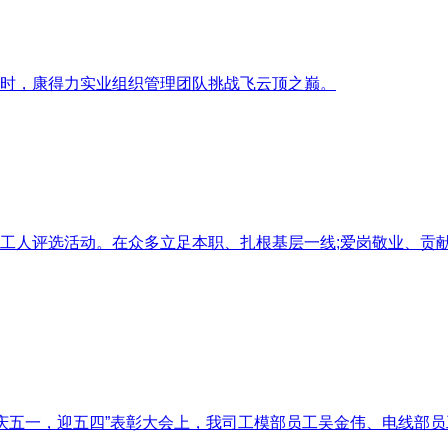
时，康得力实业组织管理团队挑战飞云顶之巅。
工人评选活动。在众多立足本职、扎根基层一线;爱岗敬业、贡献
庆五一，迎五四”表彰大会上，我司工模部员工吴金伟、电线部员