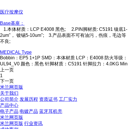
医疗按摩仪
Base基座：
1.本体材质：LCP E4008 黑色; 2.PIN脚材质: C5191 镍底1-
2um"， 镀锡5-10um"; 3.产品表面不可有油污，伤痕，毛边等
不良;
MEDICAL Type
Bobbin：EP5 1+1P SMD：本体材质 LCP：E4008 防火等级：
UL94_V0 颜色：黑色 针脚材质：C5191 针脚拉力：4.0KG Min
上一页
1
下一页
米兰网页版
关于我们
公司简介
发展历程
资质证书
工厂实力
产品中心
电子产品
电镀产品
蓝牙耳机壳
米兰网页版
米兰网页版
行业资讯