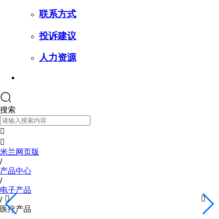
联系方式
投诉建议
人力资源
搜索


米兰网页版
/
产品中心
/
电子产品


/
医疗产品