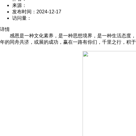
来源：
发布时间：
2024-12-17
访问量：
详情
感恩是一种文化素养，是一种思想境界，是一种生活态度，更
年的同舟共济，或展的成功，赢在一路有你们，千里之行，积于