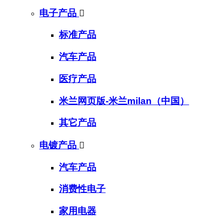
电子产品

标准产品
汽车产品
医疗产品
米兰网页版-米兰milan（中国）
其它产品
电镀产品

汽车产品
消费性电子
家用电器