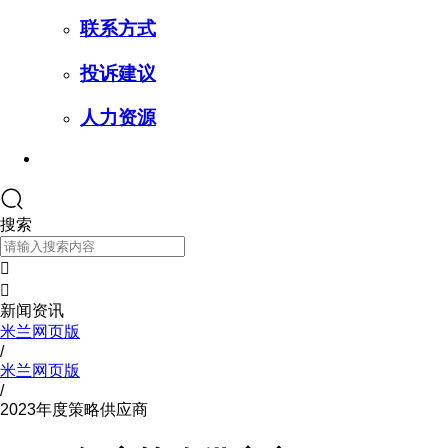
联系方式
投诉建议
人力资源
搜索


新闻资讯
米兰网页版
/
米兰网页版
/
2023年度策略供应商