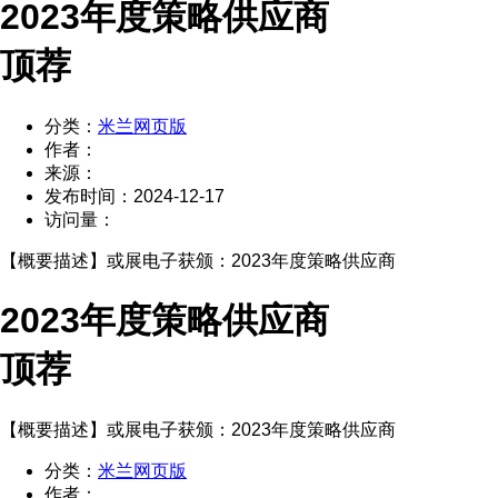
2023年度策略供应商
顶
荐
分类：
米兰网页版
作者：
来源：
发布时间：
2024-12-17
访问量：
【概要描述】
或展电子获颁：2023年度策略供应商
2023年度策略供应商
顶
荐
【概要描述】
或展电子获颁：2023年度策略供应商
分类：
米兰网页版
作者：