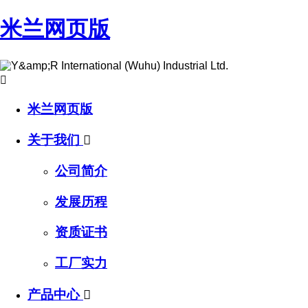
米兰网页版

米兰网页版
关于我们

公司简介
发展历程
资质证书
工厂实力
产品中心
