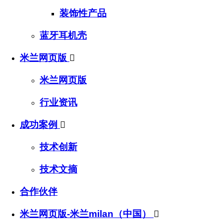
装饰性产品
蓝牙耳机壳
米兰网页版

米兰网页版
行业资讯
成功案例

技术创新
技术文摘
合作伙伴
米兰网页版-米兰milan（中国）
