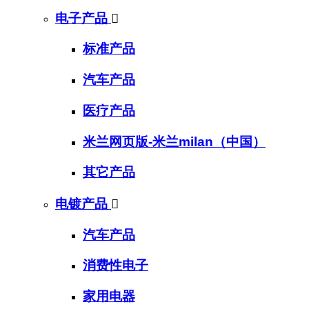
电子产品

标准产品
汽车产品
医疗产品
米兰网页版-米兰milan（中国）
其它产品
电镀产品

汽车产品
消费性电子
家用电器