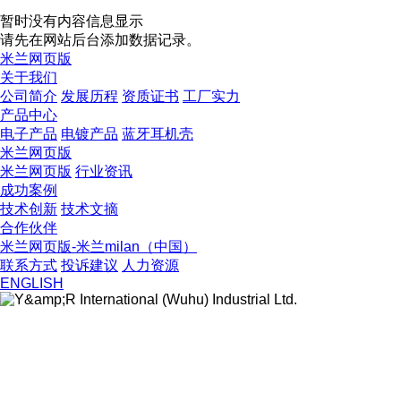
暂时没有内容信息显示
请先在网站后台添加数据记录。
米兰网页版
关于我们
公司简介
发展历程
资质证书
工厂实力
产品中心
电子产品
电镀产品
蓝牙耳机壳
米兰网页版
米兰网页版
行业资讯
成功案例
技术创新
技术文摘
合作伙伴
米兰网页版-米兰milan（中国）
联系方式
投诉建议
人力资源
ENGLISH