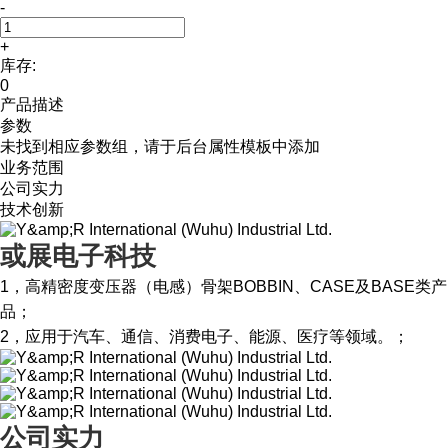
-
+
库存:
0
产品描述
参数
未找到相应参数组，请于后台属性模板中添加
业务范围
公司实力
技术创新
或展电子科技
1，高精密度变压器（电感）骨架BOBBIN、CASE及BASE类产
品；
2，应用于汽车、通信、消费电子、能源、医疗等领域。；
公司实力