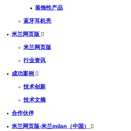
装饰性产品
蓝牙耳机壳
米兰网页版

米兰网页版
行业资讯
成功案例

技术创新
技术文摘
合作伙伴
米兰网页版-米兰milan（中国）
