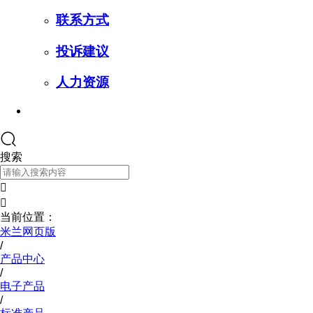
联系方式
投诉建议
人力资源
搜索


当前位置：
米兰网页版
/
产品中心
/
电子产品
/