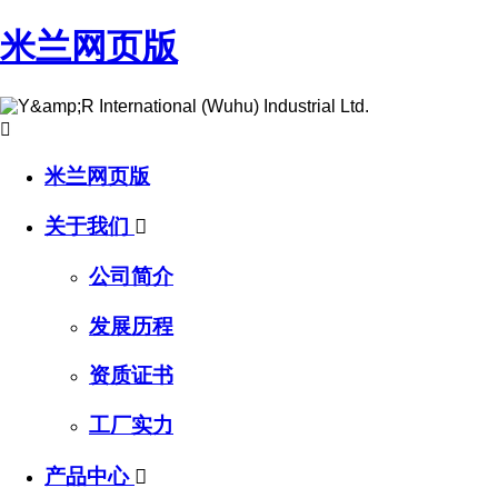
米兰网页版

米兰网页版
关于我们

公司简介
发展历程
资质证书
工厂实力
产品中心
