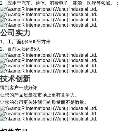
2，应用于汽车、通信、消费电子、能源、医疗等领域。；
公司实力
1、工厂面积4500平方米
2、目前人员约85人
技术创新
得到客户一致好评
让您的产品质量在市场上更有竞争力。
让您的公司更关注我们的质量而不是数量。