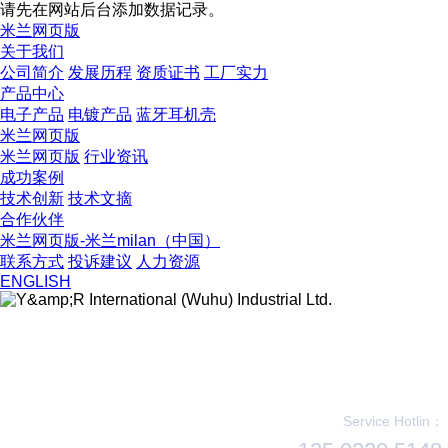
请先在网站后台添加数据记录。
米兰网页版
关于我们
公司简介
发展历程
资质证书
工厂实力
产品中心
电子产品
电镀产品
蓝牙耳机壳
米兰网页版
米兰网页版
行业资讯
成功案例
技术创新
技术文摘
合作伙伴
米兰网页版-米兰milan（中国）
联系方式
投诉建议
人力资源
ENGLISH
关注公众号
米兰网页版-米兰milan（中国）
Service Hotlin：