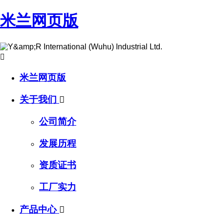
米兰网页版

米兰网页版
关于我们

公司简介
发展历程
资质证书
工厂实力
产品中心
