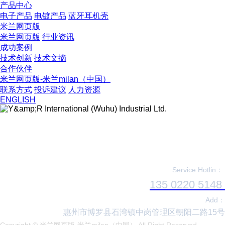
产品中心
电子产品
电镀产品
蓝牙耳机壳
米兰网页版
米兰网页版
行业资讯
成功案例
技术创新
技术文摘
合作伙伴
米兰网页版-米兰milan（中国）
联系方式
投诉建议
人力资源
ENGLISH
关注公众号
米兰网页版-米兰milan（中国）
Service Hotlin：
135 0220 5148
Add：
惠州市博罗县石湾镇中岗管理区朝阳二路15号