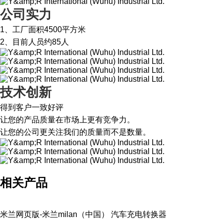
公司实力
1、工厂面积4500平方米
2、目前人员约85人
技术创新
得到客户一致好评
让您的产品质量在市场上更有竞争力。
让您的公司更关注我们的质量而不是数量。
相关产品
米兰网页版-米兰milan（中国） 汽车充电转换器