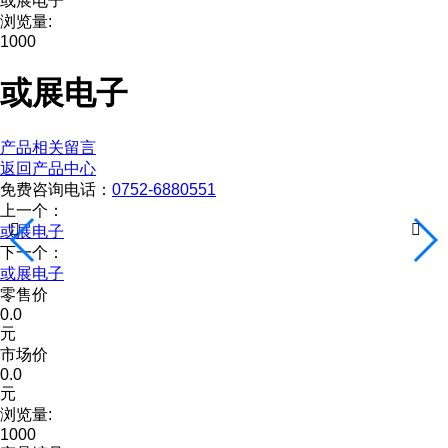
或展电子
浏览量:
1000
或展电子
产品相关留言
返回产品中心
免费咨询电话：
0752-6880551
上一个：


或展电子
下一个：
或展电子
零售价
0.0
元
市场价
0.0
元
浏览量:
1000