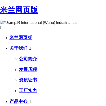
米兰网页版

米兰网页版
关于我们

公司简介
发展历程
资质证书
工厂实力
产品中心
