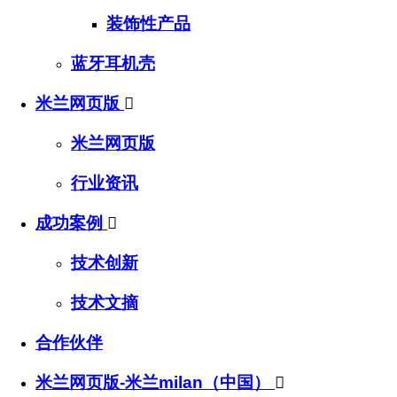
装饰性产品
蓝牙耳机壳
米兰网页版

米兰网页版
行业资讯
成功案例

技术创新
技术文摘
合作伙伴
米兰网页版-米兰milan（中国）
