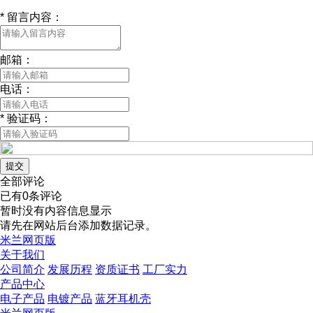
*
留言内容：
邮箱：
电话：
*
验证码：
提交
全部评论
已有0条评论
暂时没有内容信息显示
请先在网站后台添加数据记录。
米兰网页版
关于我们
公司简介
发展历程
资质证书
工厂实力
产品中心
电子产品
电镀产品
蓝牙耳机壳