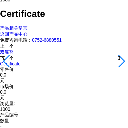
Certificate
产品相关留言
返回产品中心
免费咨询电话：
0752-6880551
上一个：
双赢奖


下一个：
Certificate
零售价
0.0
元
市场价
0.0
元
浏览量:
1000
产品编号
数量
-