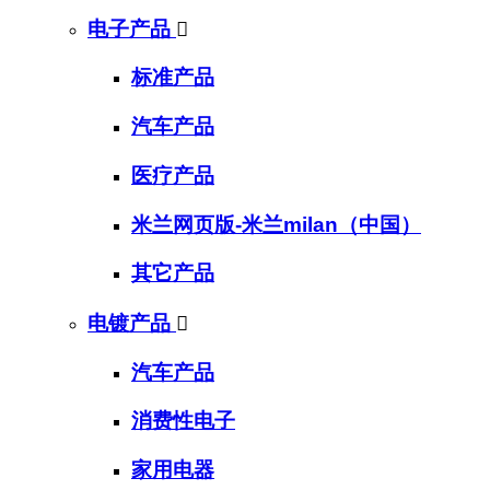
电子产品

标准产品
汽车产品
医疗产品
米兰网页版-米兰milan（中国）
其它产品
电镀产品

汽车产品
消费性电子
家用电器