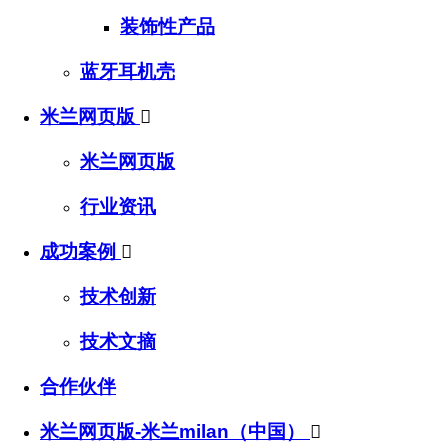
装饰性产品
蓝牙耳机壳
米兰网页版

米兰网页版
行业资讯
成功案例

技术创新
技术文摘
合作伙伴
米兰网页版-米兰milan（中国）
