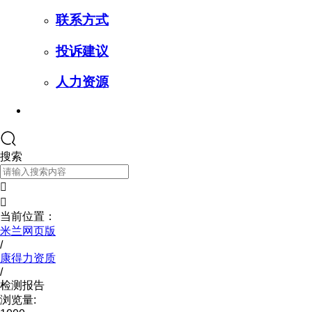
联系方式
投诉建议
人力资源
搜索


当前位置：
米兰网页版
/
康得力资质
/
检测报告
浏览量: