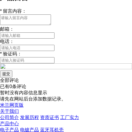
*
留言内容：
邮箱：
电话：
*
验证码：
提交
全部评论
已有0条评论
暂时没有内容信息显示
请先在网站后台添加数据记录。
米兰网页版
关于我们
公司简介
发展历程
资质证书
工厂实力
产品中心
电子产品
电镀产品
蓝牙耳机壳