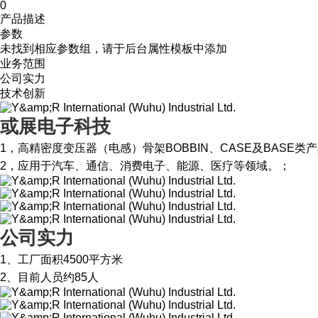
0
产品描述
参数
未找到相应参数组，请于后台属性模板中添加
业务范围
公司实力
技术创新
或展电子科技
1，高精密度变压器（电感）骨架BOBBIN、CASE及BASE类
2，应用于汽车、通信、消费电子、能源、医疗等领域。；
公司实力
1、工厂面积4500平方米
2、目前人员约85人