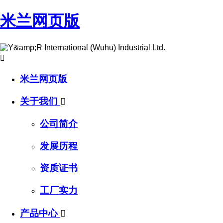
米兰网页版

米兰网页版
关于我们

公司简介
发展历程
资质证书
工厂实力
产品中心
