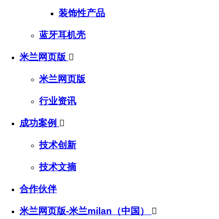
装饰性产品
蓝牙耳机壳
米兰网页版

米兰网页版
行业资讯
成功案例

技术创新
技术文摘
合作伙伴
米兰网页版-米兰milan（中国）
