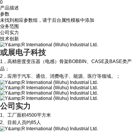
0
产品描述
参数
未找到相应参数组，请于后台属性模板中添加
业务范围
公司实力
技术创新
或展电子科技
1，高精密度变压器（电感）骨架BOBBIN、CASE及BASE类产
品；
2，应用于汽车、通信、消费电子、能源、医疗等领域。；
公司实力
1、工厂面积4500平方米
2、目前人员约85人