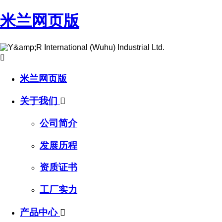
米兰网页版

米兰网页版
关于我们

公司简介
发展历程
资质证书
工厂实力
产品中心
