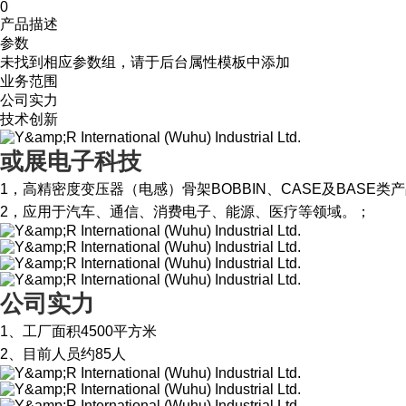
0
产品描述
参数
未找到相应参数组，请于后台属性模板中添加
业务范围
公司实力
技术创新
或展电子科技
1，高精密度变压器（电感）骨架BOBBIN、CASE及BASE类
2，应用于汽车、通信、消费电子、能源、医疗等领域。；
公司实力
1、工厂面积4500平方米
2、目前人员约85人