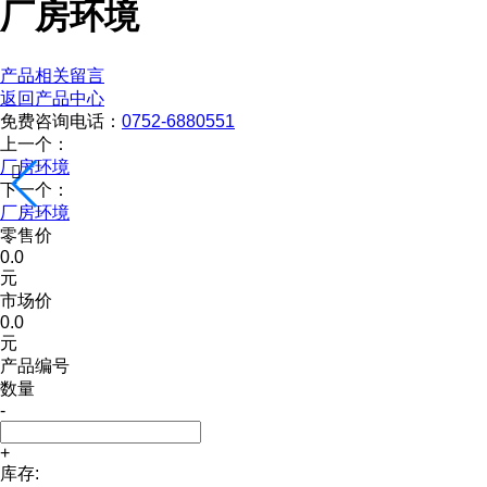
厂房环境
产品相关留言
返回产品中心
免费咨询电话：
0752-6880551
上一个：
厂房环境

下一个：
厂房环境
零售价
0.0
元
市场价
0.0
元
产品编号
数量
-
+
库存: