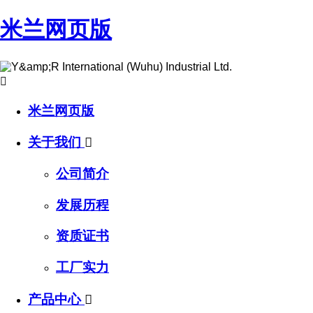
米兰网页版

米兰网页版
关于我们

公司简介
发展历程
资质证书
工厂实力
产品中心
