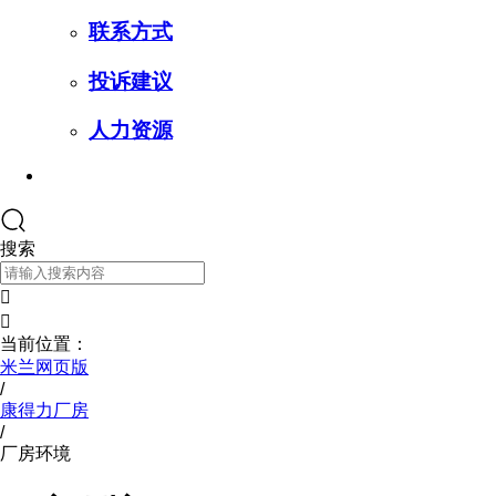
联系方式
投诉建议
人力资源
搜索


当前位置：
米兰网页版
/
康得力厂房
/
厂房环境