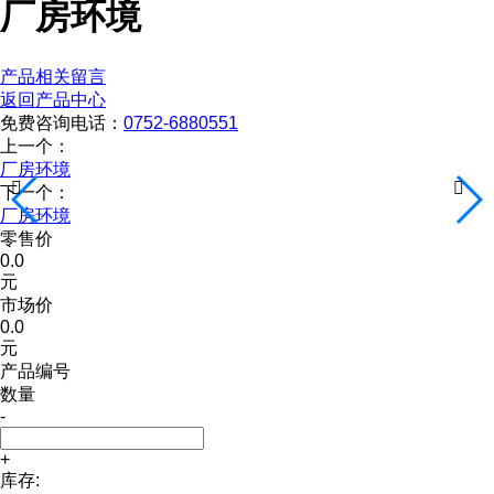
厂房环境
产品相关留言
返回产品中心
免费咨询电话：
0752-6880551
上一个：
厂房环境


下一个：
厂房环境
零售价
0.0
元
市场价
0.0
元
产品编号
数量
-
+
库存: