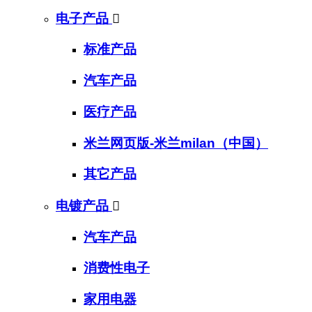
电子产品

标准产品
汽车产品
医疗产品
米兰网页版-米兰milan（中国）
其它产品
电镀产品

汽车产品
消费性电子
家用电器