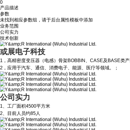
0
产品描述
参数
未找到相应参数组，请于后台属性模板中添加
业务范围
公司实力
技术创新
或展电子科技
1，高精密度变压器（电感）骨架BOBBIN、CASE及BASE类
2，应用于汽车、通信、消费电子、能源、医疗等领域。；
公司实力
1、工厂面积4500平方米
2、目前人员约85人