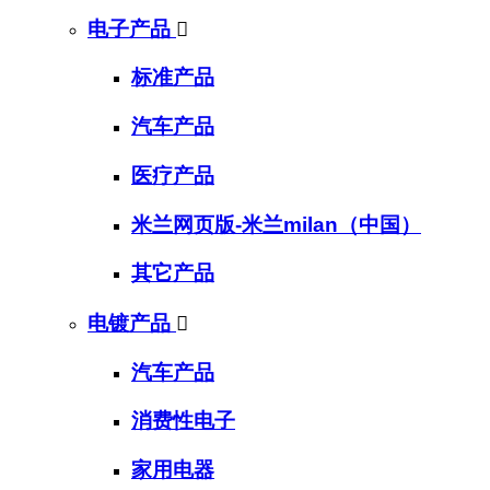
电子产品

标准产品
汽车产品
医疗产品
米兰网页版-米兰milan（中国）
其它产品
电镀产品

汽车产品
消费性电子
家用电器