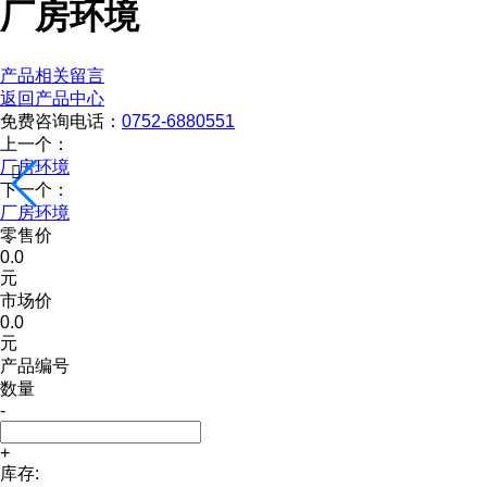
厂房环境
产品相关留言
返回产品中心
免费咨询电话：
0752-6880551
上一个：
厂房环境

下一个：
厂房环境
零售价
0.0
元
市场价
0.0
元
产品编号
数量
-
+
库存: